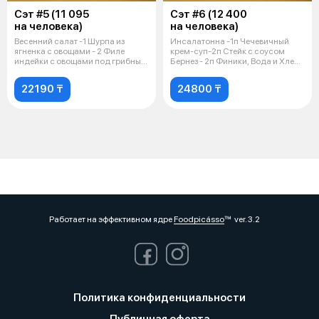
Сэт #5 (11 095
Сэт #6 (12 400
на человека)
на человека)
Весенний салат -1 Шурпа из
Инсалатонна -1п Чечевичный
ягненка с овощами - 2 Филе
крем-суп-2п Стейк с соусом
индейки с овощами под грибным
Бернез - 2п Финики, Вода и Хлеб
соусом
Моло
22190 ₸
24800 ₸
Работает на эффективном ядре
Foodpicásso
ver. 3.2
Политика конфиденциальности