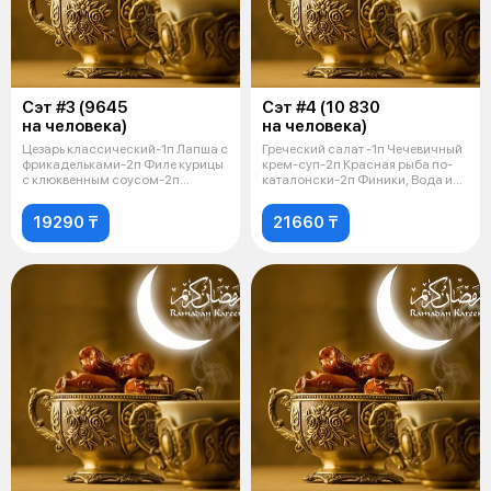
Сэт #3 (9645
Сэт #4 (10 830
на человека)
на человека)
Цезарь классический-1п Лапша с
Греческий салат -1п Чечевичный
фрикадельками-2п Филе курицы
крем-суп-2п Красная рыба по-
с клюквенным соусом-2п
каталонски-2п Финики, Вода и
Финики,
Хл
19290 ₸
21660 ₸