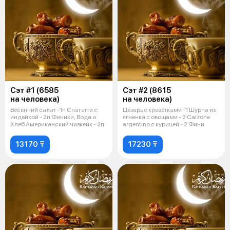
Сэт #1 (6585
Сэт #2 (8615
на человека)
на человека)
Весенний салат -1п Спагетти с
Цезарь с креветками -1 Шурпа из
индейкой - 2п Финики, Вода и
ягненка с овощами - 2 Calzone
Хлеб Американский чизкейк - 2п
argentino с курицей - 2 Фини
13170 ₸
17230 ₸