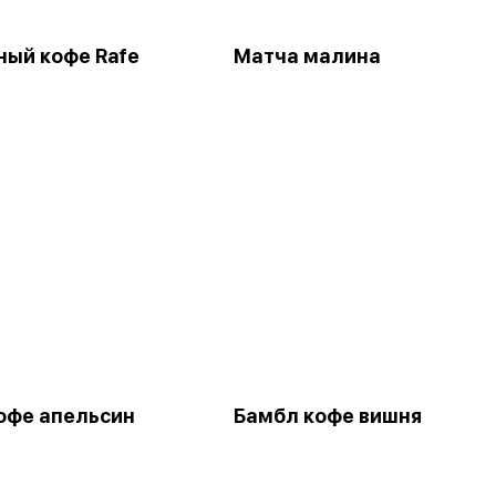
ый кофе Rafe
Матча малина
офе апельсин
Бамбл кофе вишня