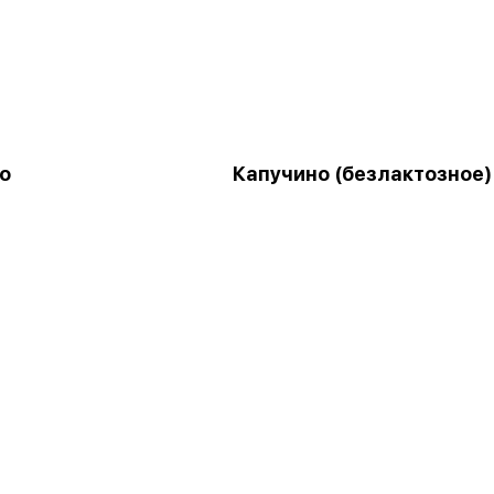
о
Капучино (безлактозное)