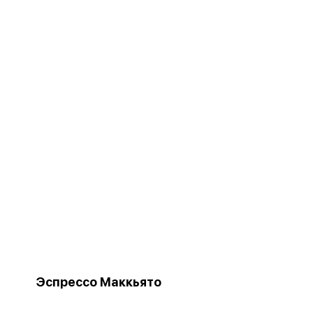
Эспрессо Маккьято