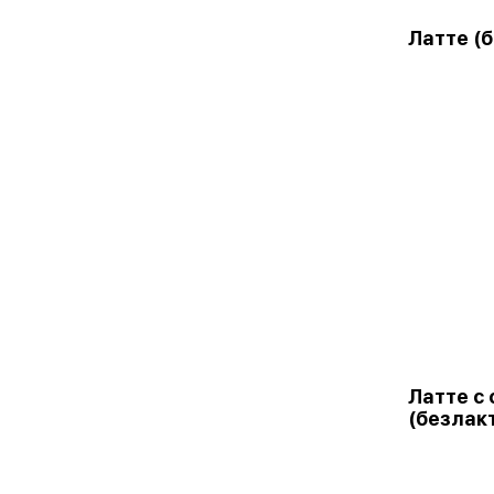
Латте (
Латте с
(безлак