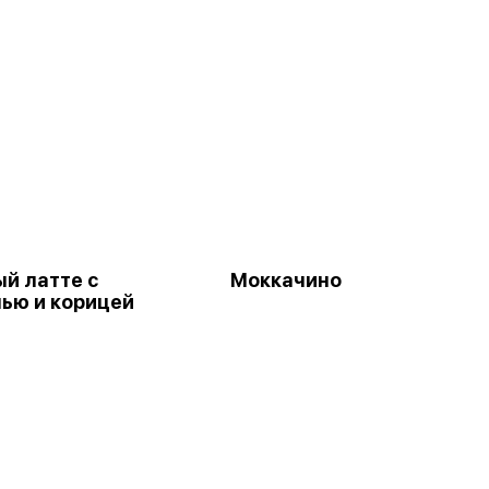
й латте с
Моккачино
ью и корицей