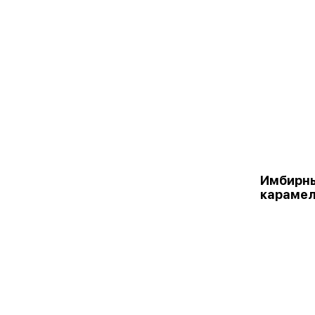
Имбирны
карамел