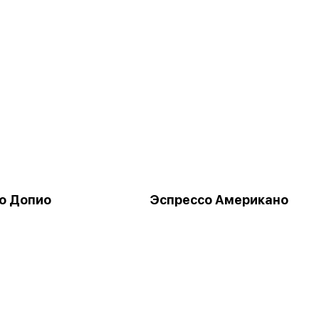
о Допио
Эспрессо Американо