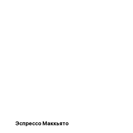
Эспрессо Маккьято