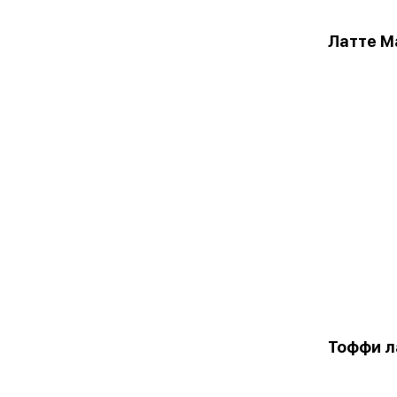
Латте М
Тоффи л