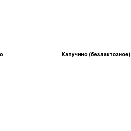
о
Капучино (безлактозное)