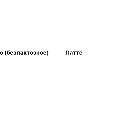
о (безлактозное)
Латте