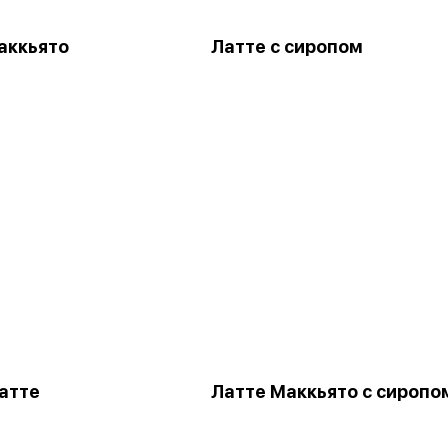
аккьято
Латте с сиропом
атте
Латте Маккьято с сиропо