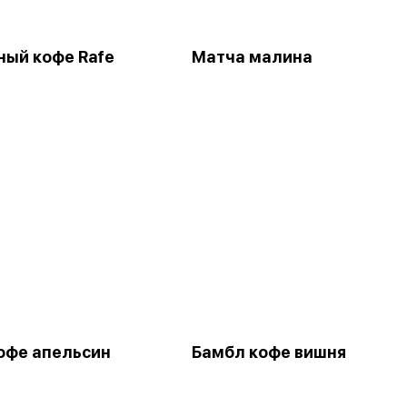
ый кофе Rafe
Матча малина
офе апельсин
Бамбл кофе вишня