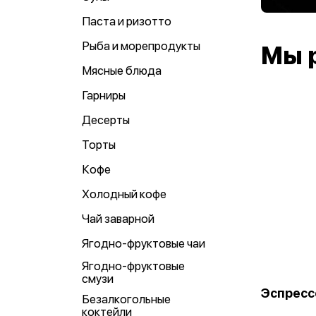
Паста и ризотто
Рыба и морепродукты
Мы 
Мясные блюда
Гарниры
Десерты
Торты
Кофе
Холодный кофе
Чай заварной
Ягодно-фруктовые чаи
Ягодно-фруктовые
смузи
Эспресс
Безалкогольные
коктейли