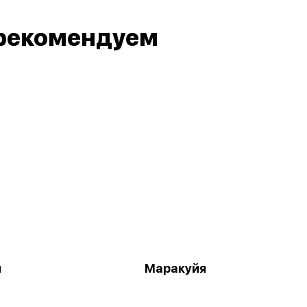
рекомендуем
й
Маракуйя