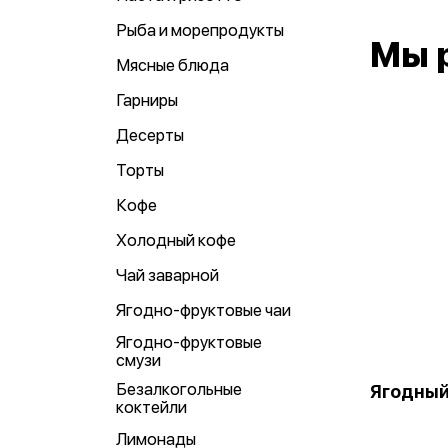
Рыба и морепродукты
Мы 
Мясные блюда
Гарниры
Десерты
Торты
Кофе
Холодный кофе
Чай заварной
Ягодно-фруктовые чаи
Ягодно-фруктовые
смузи
Безалкогольные
Ягодны
коктейли
Лимонады