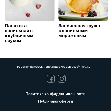
Панакота
Запеченная груша
ванильная с
с ванильным
клубничным
мороженым
соусом
Работает на эффективном ядре
Foodpicásso
ver. 3.2
Политика конфиденциальности
Публичная оферта