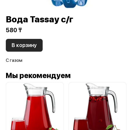
Вода Tassay с/г
580 ₸
В корзину
С газом
Мы рекомендуем